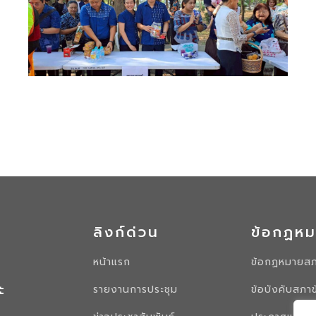
ลิงก์ด่วน
ข้อกฏห
หน้าแรก
ข้อกฏหมายสภ
ะ
รายงานการประชุม
ข้อบังคับสภา