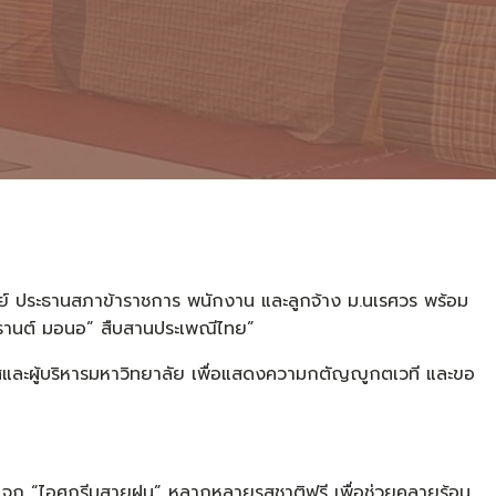
พย์ ประธานสภาข้าราชการ พนักงาน และลูกจ้าง ม.นเรศวร พร้อม
รานต์ มอนอ” สืบสานประเพณีไทย”
โสและผู้บริหารมหาวิทยาลัย เพื่อแสดงความกตัญญูกตเวที และขอ
แจก “ไอศกรีมสายฝน” หลากหลายรสชาติฟรี เพื่อช่วยคลายร้อน