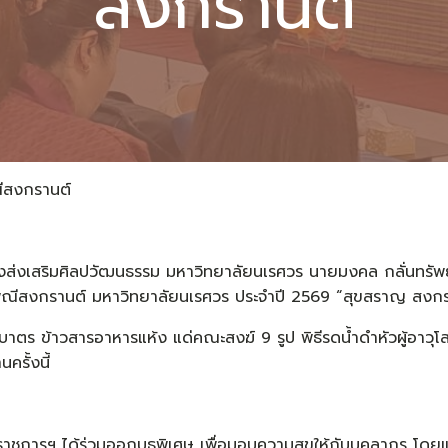
สงกรานต์
ณีสงกรานต์
 กองส่งเสริมศิลปวัฒนธรรม มหาวิทยาลัยนเรศวร นายมงคล กลั่นทรั
พณีสงกรานต์ มหาวิทยาลัยนเรศวร ประจำปี 2569 “สุขสราญ สงก
ตร ข้าวสารอาหารแห้ง แด่คณะสงฆ์ 9 รูป พิธีรดน้ำดำหัวผู้อาวุ
ครั้งนี้
ชการฯ ได้ร่วมออกบูธพิเศษ เพื่อมอบความสุขให้กับบุคลากร โดย