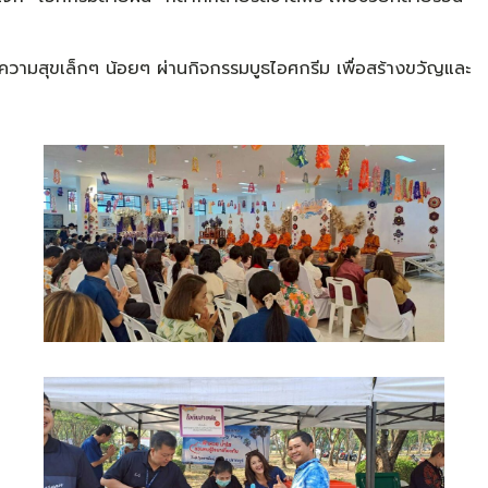
วามสุขเล็กๆ น้อยๆ ผ่านกิจกรรมบูธไอศกรีม เพื่อสร้างขวัญและ