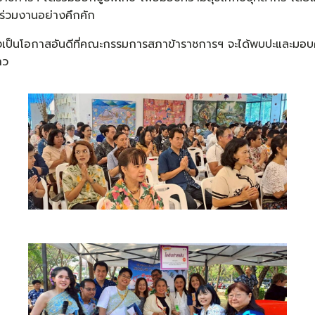
าร่วมงานอย่างคึกคัก
งเป็นโอกาสอันดีที่คณะกรรมการสภาข้าราชการฯ จะได้พบปะและมอบค
าว