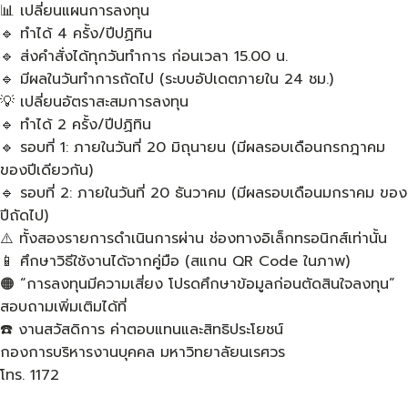
📊 เปลี่ยนแผนการลงทุน
🔹 ทำได้ 4 ครั้ง/ปีปฏิทิน
🔹 ส่งคำสั่งได้ทุกวันทำการ ก่อนเวลา 15.00 น.
🔹 มีผลในวันทำการถัดไป (ระบบอัปเดตภายใน 24 ชม.)
💡 เปลี่ยนอัตราสะสมการลงทุน
🔹 ทำได้ 2 ครั้ง/ปีปฏิทิน
🔹 รอบที่ 1: ภายในวันที่ 20 มิถุนายน (มีผลรอบเดือนกรกฎาคม
ของปีเดียวกัน)
🔹 รอบที่ 2: ภายในวันที่ 20 ธันวาคม (มีผลรอบเดือนมกราคม ของ
ปีถัดไป)
⚠️ ทั้งสองรายการดำเนินการผ่าน ช่องทางอิเล็กทรอนิกส์เท่านั้น
📱 ศึกษาวิธีใช้งานได้จากคู่มือ (สแกน QR Code ในภาพ)
🟠 “การลงทุนมีความเสี่ยง โปรดศึกษาข้อมูลก่อนตัดสินใจลงทุน”
สอบถามเพิ่มเติมได้ที่
☎️ งานสวัสดิการ ค่าตอบแทนและสิทธิประโยชน์
กองการบริหารงานบุคคล มหาวิทยาลัยนเรศวร
โทร. 1172