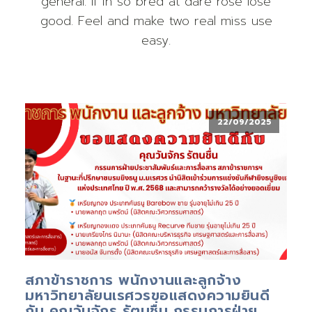
general. If in so bred at dare rose lose
good. Feel and make two real miss use
easy.
22/09/2025
สภาข้าราชการ พนักงานและลูกจ้าง
มหาวิทยาลัยนเรศวรขอแสดงความยินดี
กับ คุณวันจักร รัตนชื่น กรรมการฝ่าย