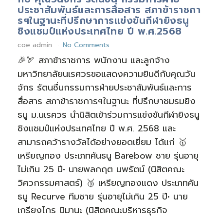
ประชาสัมพันธ์และการสื่อสาร สภาข้าราชกา
รฯในฐานะที่ปรึกษาการแข่งขันกีฬายิงธนู
ชิงแชมป์แห่งประเทศไทย ปี พ.ศ.2568
coe admin
No Comments
🎉🏹 สภาข้าราชการ พนักงาน และลูกจ้าง
มหาวิทยาลัยนเรศวรขอแสดงความยินดีกับคุณวัน
จักร รัตนชื่นกรรมการฝ่ายประชาสัมพันธ์และการ
สื่อสาร สภาข้าราชการฯในฐานะ ที่ปรึกษาชมรมยิง
ธนู ม.นเรศวร นำนิสิตเข้าร่วมการแข่งขันกีฬายิงธนู
ชิงแชมป์แห่งประเทศไทย ปี พ.ศ. 2568 และ
สามารถคว้ารางวัลได้อย่างยอดเยี่ยม ได้แก่ 🥇
เหรียญทอง ประเภทคันธนู Barebow ชาย รุ่นอายุ
ไม่เกิน 25 ปี• นายพลกฤต นพรัตน์ (นิสิตคณะ
วิศวกรรมศาสตร์) 🥉 เหรียญทองแดง ประเภทคัน
ธนู Recurve ทีมชาย รุ่นอายุไม่เกิน 25 ปี• นาย
เกรียงไกร นิมานะ (นิสิตคณะบริหารธุรกิจ